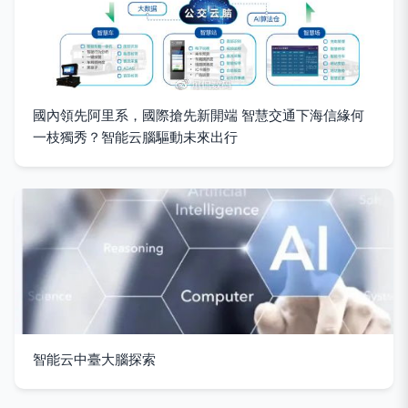
國內領先阿里系，國際搶先新開端 智慧交通下海信緣何
一枝獨秀？智能云腦驅動未來出行
智能云中臺大腦探索