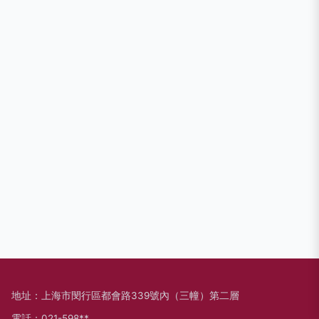
地址：上海市閔行區都會路339號內（三幢）第二層
電話：021-598**