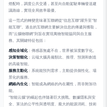
燈配時，調度公共交通，甚至向自動駕駛車輛發送建
議路線，實現全局效率最優。
這一范式的轉變意味著互聯網從“信息互聯”躍升至“智
能互聯”。過去的互聯網主要解決信息的傳遞與獲取，
而“云腦物聯網”則旨在實現萬物智能協同與自主服
務。其關鍵特征包括：
感知全域化
：傳感器無處不在，世界被深度數字化。
決策智能化
：云端大腦具備類比、推理、預測和創造
的高級智能。
服務主動化
：系統能預判需求，主動提供個性化、場
景化的服務。
網絡內生化
：智能成為網絡的內在屬性，而非附加功
能。
“智能云腦”的崛起也伴隨著巨大挑戰。數據隱私與安
全、算法的公平性與透明度、龐大的能源消耗、技術