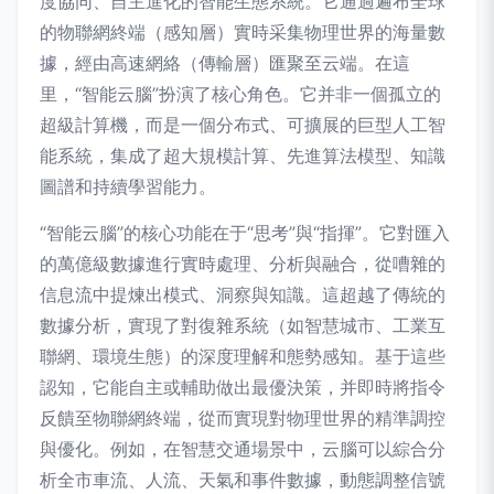
度協同、自主進化的智能生態系統。它通過遍布全球
的物聯網終端（感知層）實時采集物理世界的海量數
據，經由高速網絡（傳輸層）匯聚至云端。在這
里，“智能云腦”扮演了核心角色。它并非一個孤立的
超級計算機，而是一個分布式、可擴展的巨型人工智
能系統，集成了超大規模計算、先進算法模型、知識
圖譜和持續學習能力。
“智能云腦”的核心功能在于“思考”與“指揮”。它對匯入
的萬億級數據進行實時處理、分析與融合，從嘈雜的
信息流中提煉出模式、洞察與知識。這超越了傳統的
數據分析，實現了對復雜系統（如智慧城市、工業互
聯網、環境生態）的深度理解和態勢感知。基于這些
認知，它能自主或輔助做出最優決策，并即時將指令
反饋至物聯網終端，從而實現對物理世界的精準調控
與優化。例如，在智慧交通場景中，云腦可以綜合分
析全市車流、人流、天氣和事件數據，動態調整信號