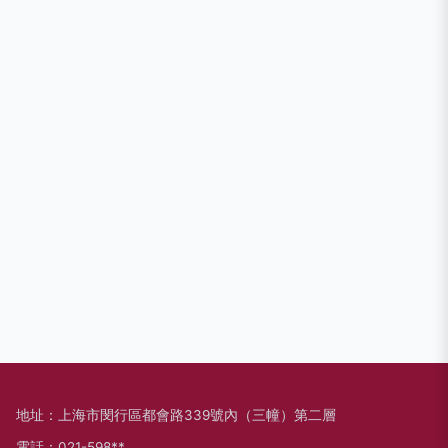
地址：上海市閔行區都會路339號內（三幢）第二層
電話：021-598**