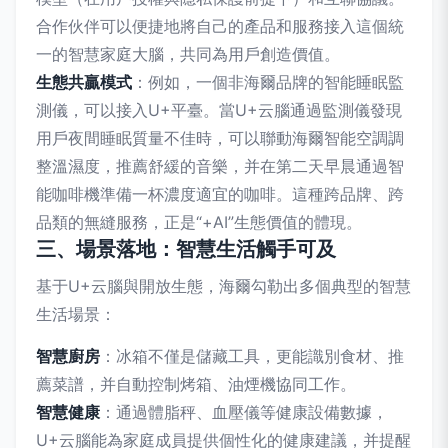
合作伙伴可以便捷地將自己的產品和服務接入這個統
一的智慧家庭大腦，共同為用戶創造價值。
生態共贏模式
：例如，一個非海爾品牌的智能睡眠監
測儀，可以接入U+平臺。當U+云腦通過監測儀發現
用戶夜間睡眠質量不佳時，可以聯動海爾智能空調調
整溫濕度，推薦舒緩的音樂，并在第二天早晨通過智
能咖啡機準備一杯濃度適宜的咖啡。這種跨品牌、跨
品類的無縫服務，正是“+AI”生態價值的體現。
三、場景落地：智慧生活觸手可及
基于U+云腦與開放生態，海爾勾勒出多個典型的智慧
生活場景：
智慧廚房
：冰箱不僅是儲藏工具，更能識別食材、推
薦菜譜，并自動控制烤箱、油煙機協同工作。
智慧健康
：通過體脂秤、血壓儀等健康設備數據，
U+云腦能為家庭成員提供個性化的健康建議，并提醒