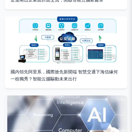
國內領先阿里系，國際搶先新開端 智慧交通下海信緣何
一枝獨秀？智能云腦驅動未來出行