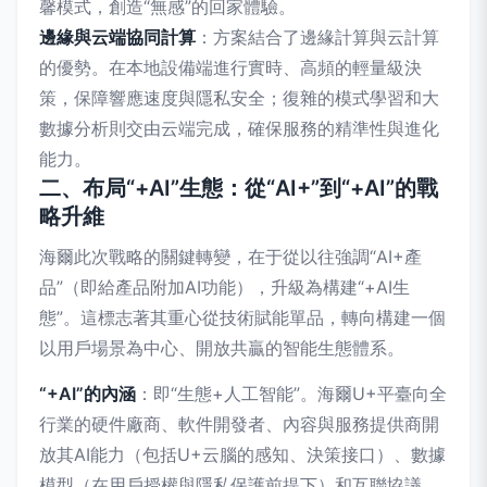
馨模式，創造“無感”的回家體驗。
邊緣與云端協同計算
：方案結合了邊緣計算與云計算
的優勢。在本地設備端進行實時、高頻的輕量級決
策，保障響應速度與隱私安全；復雜的模式學習和大
數據分析則交由云端完成，確保服務的精準性與進化
能力。
二、布局“+AI”生態：從“AI+”到“+AI”的戰
略升維
海爾此次戰略的關鍵轉變，在于從以往強調“AI+產
品”（即給產品附加AI功能），升級為構建“+AI生
態”。這標志著其重心從技術賦能單品，轉向構建一個
以用戶場景為中心、開放共贏的智能生態體系。
“+AI”的內涵
：即“生態+人工智能”。海爾U+平臺向全
行業的硬件廠商、軟件開發者、內容與服務提供商開
放其AI能力（包括U+云腦的感知、決策接口）、數據
模型（在用戶授權與隱私保護前提下）和互聯協議。